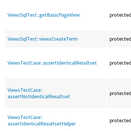
ViewsSqlTest::
getBasicPageView
protecte
ViewsSqlTest::
viewsCreateTerm
protecte
ViewsTestCase::
assertIdenticalResultset
protecte
ViewsTestCase::
protecte
assertNotIdenticalResultset
ViewsTestCase::
protecte
assertIdenticalResultsetHelper