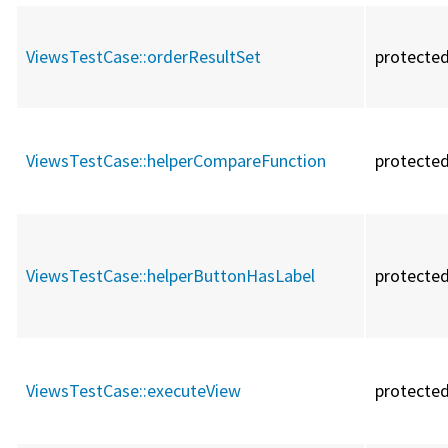
ViewsTestCase::
orderResultSet
protecte
ViewsTestCase::
helperCompareFunction
protecte
ViewsTestCase::
helperButtonHasLabel
protecte
ViewsTestCase::
executeView
protecte