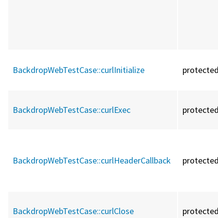
BackdropWebTestCase::
curlInitialize
protecte
BackdropWebTestCase::
curlExec
protecte
BackdropWebTestCase::
curlHeaderCallback
protecte
BackdropWebTestCase::
curlClose
protecte