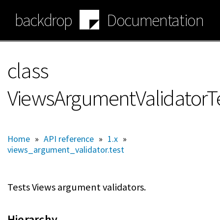
Skip
backdrop
Documentation
to
main
content
class
ViewsArgumentValidatorT
Home
»
API reference
»
1.x
»
views_argument_validator.test
Tests Views argument validators.
Hierarchy