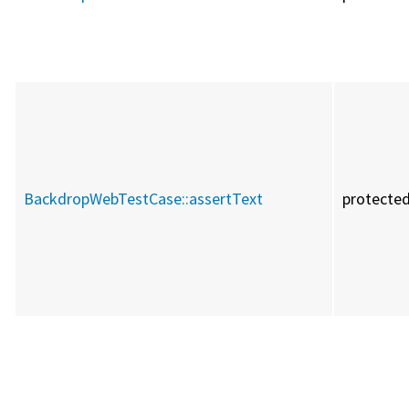
BackdropWebTestCase::
assertText
protecte