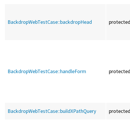
BackdropWebTestCase::
backdropHead
protecte
BackdropWebTestCase::
handleForm
protecte
BackdropWebTestCase::
buildXPathQuery
protecte