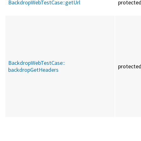
BackdropWebTestCase::
getUrl
protecte
BackdropWebTestCase::
protecte
backdropGetHeaders