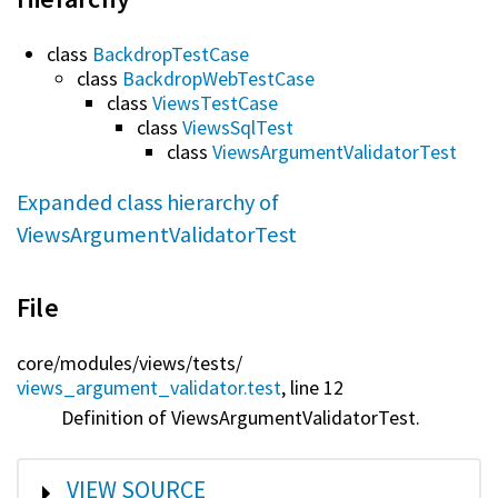
class
BackdropTestCase
class
BackdropWebTestCase
class
ViewsTestCase
class
ViewsSqlTest
class
ViewsArgumentValidatorTest
Expanded class hierarchy of
ViewsArgumentValidatorTest
File
core/
modules/
views/
tests/
views_argument_validator.test
, line 12
Definition of ViewsArgumentValidatorTest.
SHOW
VIEW SOURCE