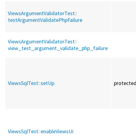
ViewsArgumentValidatorTest::
testArgumentValidatePhpFailure
ViewsArgumentValidatorTest::
view_test_argument_validate_php_failure
ViewsSqlTest::
setUp
protecte
ViewsSqlTest::
enableViewsUi