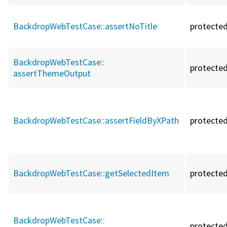
BackdropWebTestCase::
assertNoTitle
protecte
BackdropWebTestCase::
protecte
assertThemeOutput
BackdropWebTestCase::
assertFieldByXPath
protecte
BackdropWebTestCase::
getSelectedItem
protecte
BackdropWebTestCase::
protecte