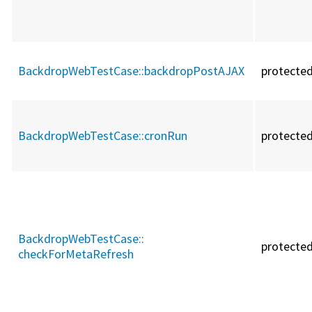
BackdropWebTestCase::
backdropPostAJAX
protecte
BackdropWebTestCase::
cronRun
protecte
BackdropWebTestCase::
protecte
checkForMetaRefresh