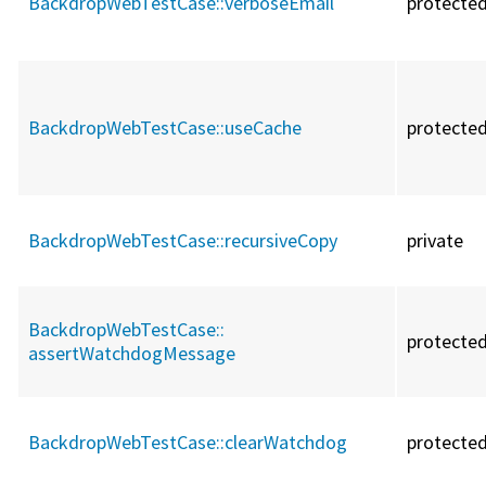
BackdropWebTestCase::
verboseEmail
protecte
BackdropWebTestCase::
useCache
protecte
BackdropWebTestCase::
recursiveCopy
private
BackdropWebTestCase::
protecte
assertWatchdogMessage
BackdropWebTestCase::
clearWatchdog
protecte