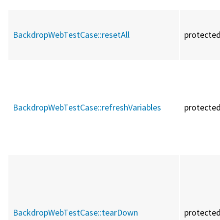
BackdropWebTestCase::
resetAll
protecte
BackdropWebTestCase::
refreshVariables
protecte
BackdropWebTestCase::
tearDown
protecte