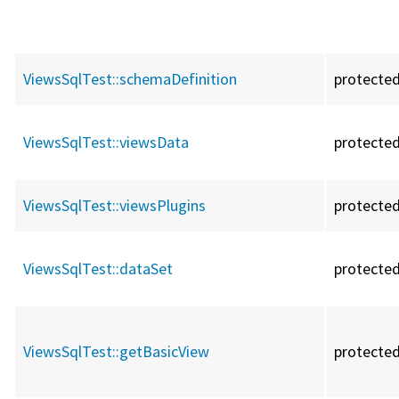
ViewsSqlTest::
schemaDefinition
protecte
ViewsSqlTest::
viewsData
protecte
ViewsSqlTest::
viewsPlugins
protecte
ViewsSqlTest::
dataSet
protecte
ViewsSqlTest::
getBasicView
protecte