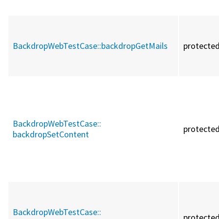
BackdropWebTestCase::
backdropGetMails
protecte
BackdropWebTestCase::
protecte
backdropSetContent
BackdropWebTestCase::
protecte