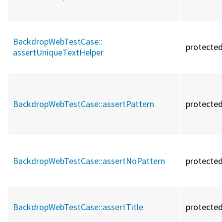
BackdropWebTestCase::
protecte
assertUniqueTextHelper
BackdropWebTestCase::
assertPattern
protecte
BackdropWebTestCase::
assertNoPattern
protecte
BackdropWebTestCase::
assertTitle
protecte