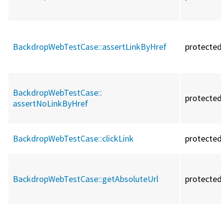
BackdropWebTestCase::
assertLinkByHref
protecte
BackdropWebTestCase::
protecte
assertNoLinkByHref
BackdropWebTestCase::
clickLink
protecte
BackdropWebTestCase::
getAbsoluteUrl
protecte